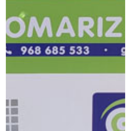
DIMENSIONES
Altura:
1.03 metros
Longitud:
1.50 m
Anchura:
0.75 m
Peso:
475 kg
ESPECIFICACIONES TÉCNICAS
Motor:
Diésel
Potencia:
18 kva
Ver ficha técnica
COMPARADOR
¿Tienes dudas a la hora de elegir la máquina que