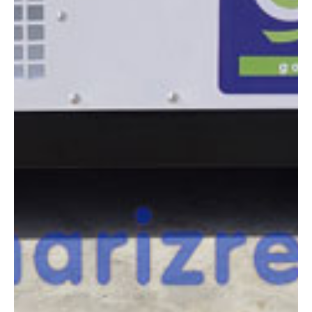
necesitas?
Compara esta y otras máquinas desde el siguiente botón o ponte
en contacto con nosotros para un asesoramiento más personal.
Comparar
¿Te interesa
esta máquina?
Rellena este formulario y recibiremos tu solicitud
sobre esta máquina para ponernos en contacto
directo contigo.
PRAMAC P18000
(STAGE V)