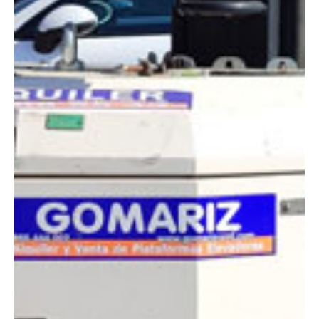
DIMENSIONES
Altura de trabajo:
8.50 m
Alcance lateral:
0 m
Longitud:
2.40 m
Anchura:
1.43 m
Peso:
945 kg
ESPECIFICACIONES TÉCNICAS
Motor:
Diésel
Potencia:
4 x 120W
Ver ficha técnica
COMPARADOR
¿Tienes dudas a la hora de elegir la máquina que