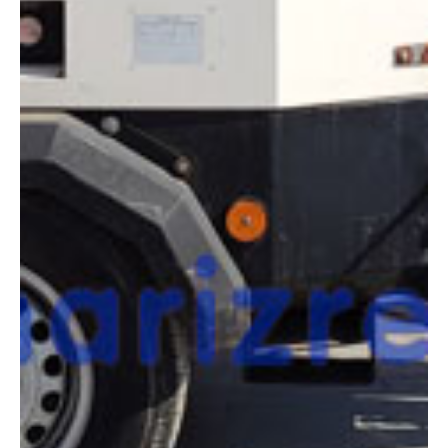
necesitas?
Compara esta y otras máquinas desde el siguiente botón o ponte
en contacto con nosotros para un asesoramiento más personal.
Comparar
¿Te interesa
esta máquina?
Rellena este formulario y recibiremos tu solicitud
sobre esta máquina para ponernos en contacto
directo contigo.
GENERAC VB9