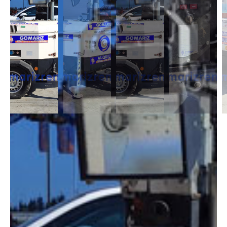
DESCRIPCIÓN
Las torres de iluminación son remolcables y regulables en altura para
optimizar el área de iluminación. Tenemos con generador integrado que
son energéticamente autosuficientes. Tenemos que funcionan con
gasoil y otras que son mixtas baterías y gasoil. Dependiendo de donde
vayas a trabajar, solución a medida.