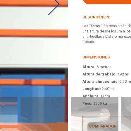
DESCRIPCIÓN
Las Tijeras Eléctricas están d
una altura desde los 5m a los
anti-huellas y plataforma ext
trabajo.
DIMENSIONES
Altura:
8 metros
Altura de trabajo:
7.92 m
Altura almacenaje:
2.28 
Longitud:
2.40 m
Anchura:
1.17 m
Peso:
2389 kg
COMPARADOR