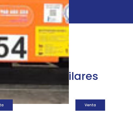
áquinas similares
ta
Venta