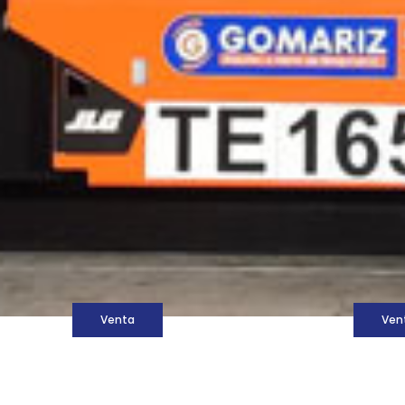
M
Venta
Ven