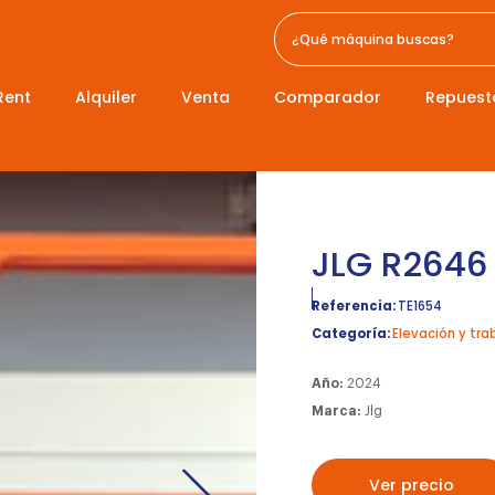
Rent
Alquiler
Venta
Comparador
Repuest
JLG R2646
Referencia:
TE1654
Categoría:
Elevación y tra
Año:
2024
Marca:
Jlg
Ver precio