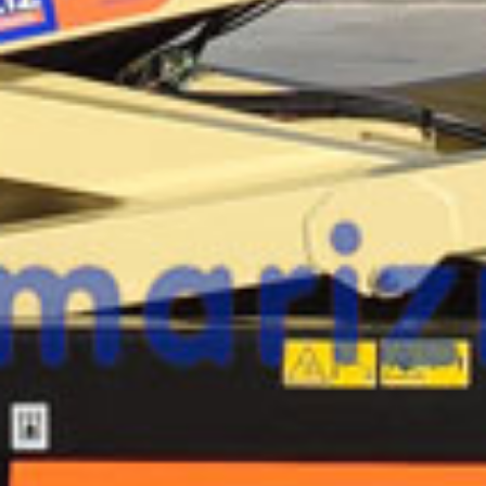
esta máquina?
Rellena este formulario y recibiremos tu solici
máquina para ponernos en contacto directo c
JLG R2646