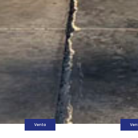
M
Venta
Ven