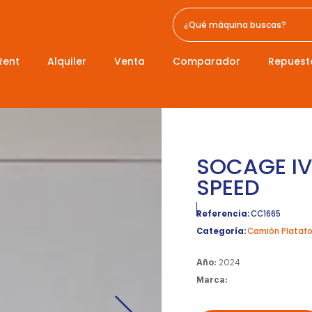
Rent
Alquiler
Venta
Comparador
Repuest
SOCAGE IV
SPEED
Referencia:
CC1665
Categoría:
Camión Plataf
Año:
2024
Marca: