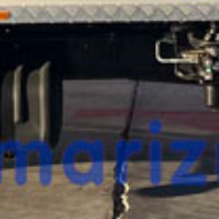
¿Te interesa
esta máquina?
Rellena este formulario y recibiremos tu solici
máquina para ponernos en contacto directo c
SOCAGE IVECO FORS
SPEED