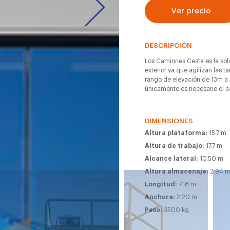
Ver precio
DESCRIPCIÓN
Los Camiones Cesta es la solu
exterior ya que agilizan las t
rango de elevación de 13m a 
únicamente es necesario el c
DIMENSIONES
Altura plataforma:
15.7 m
Altura de trabajo:
17.7 m
Alcance lateral:
10.50 m
Altura almacenaje:
2.94 
Longitud:
7.18 m
Anchura:
2.20 m
Peso:
3500 kg