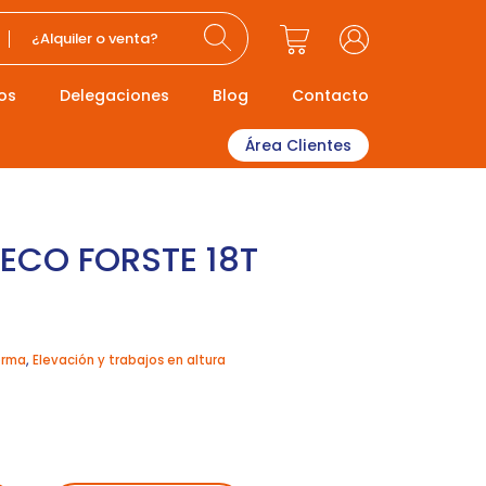
¿Alquiler o venta?
os
Delegaciones
Blog
Contacto
Área Clientes
ECO FORSTE 18T
orma
,
Elevación y trabajos en altura