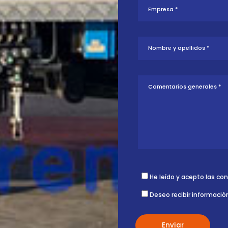
tud sobre esta
ontigo.
TE 18T
He leído y acepto las co
Deseo recibir informació