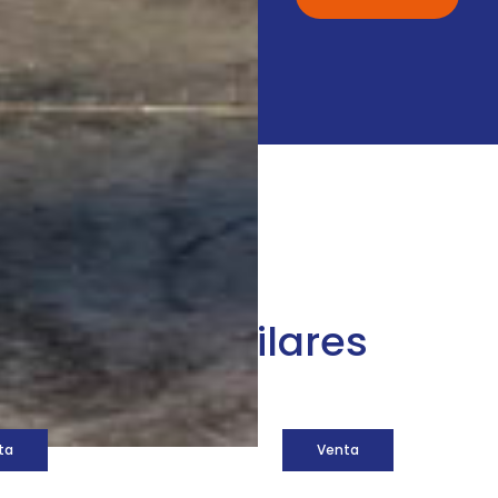
áquinas similares
ta
Venta