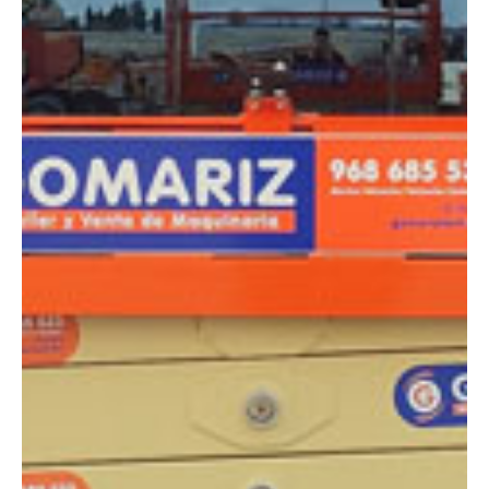
DIMENSIONES
Altura:
8 metros
Altura de trabajo:
7.92 m
Altura almacenaje:
2.28 m
Longitud:
2.40 m
Anchura:
1.17 m
Peso:
2389 kg
ESPECIFICACIONES TÉCNICAS
Motor:
Eléctrico
Capacidad:
545 kg
Ver ficha técnica
COMPARADOR