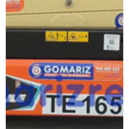
¿Tienes dudas a la hora de elegir la máquina que
necesitas?
Compara esta y otras máquinas desde el siguiente botón o ponte
en contacto con nosotros para un asesoramiento más personal.
Comparar
¿Te interesa
esta máquina?
Rellena este formulario y recibiremos tu solicitud
sobre esta máquina para ponernos en contacto
directo contigo.
JLG R2646