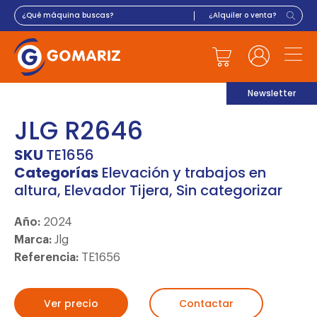
Newsletter
JLG R2646
SKU
TE1656
Categorías
Elevación y trabajos en
altura
,
Elevador Tijera
,
Sin categorizar
Año:
2024
Marca:
Jlg
Referencia:
TE1656
Ver precio
Contactar