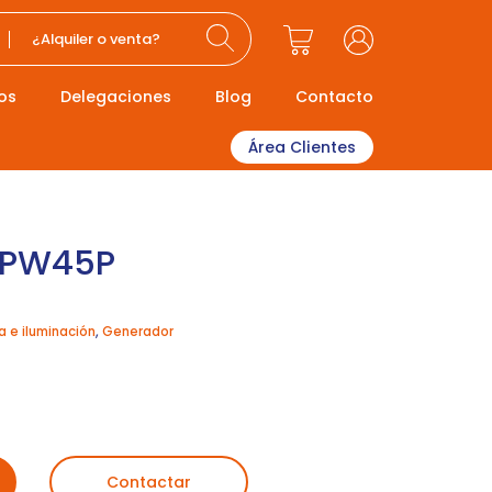
¿Alquiler o venta?
os
Delegaciones
Blog
Contacto
Área Clientes
GPW45P
a e iluminación
,
Generador
Contactar