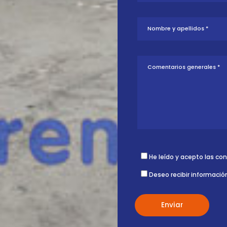
tud sobre esta
ontigo.
He leído y acepto las co
Deseo recibir informació