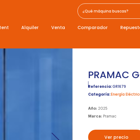
Rent
Alquiler
Venta
Comparador
Repuest
PRAMAC 
Referencia:
GR1679
Categoría:
Energía Eléctric
Año:
2025
Marca:
Pramac
Ver precio