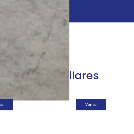
áquinas similares
ta
Venta