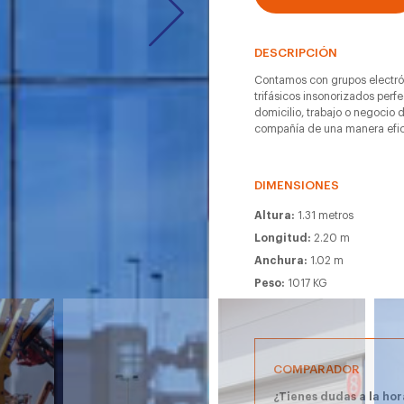
DESCRIPCIÓN
Contamos con grupos electró
trifásicos insonorizados perf
domicilio, trabajo o negocio 
compañía de una manera efic
DIMENSIONES
Altura:
1.31 metros
Longitud:
2.20 m
Anchura:
1.02 m
Peso:
1017 KG
COMPARADOR
¿Tienes dudas a la hor