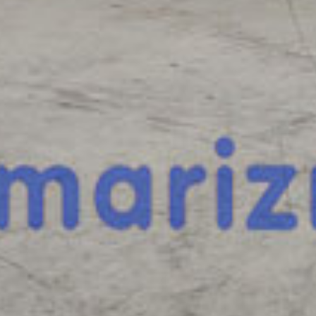
esta máquina?
Rellena este formulario y recibiremos tu solici
máquina para ponernos en contacto directo c
PRAMAC GPW45P