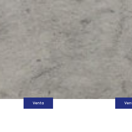
M
Venta
Ven