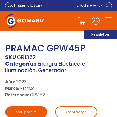
Newsletter
PRAMAC GPW45P
SKU
GR1352
Categorías
Energía Eléctrica e
iluminación
,
Generador
Año:
2023
Marca:
Pramac
Referencia:
GR1352
Ver precio
Contactar