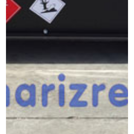
en contacto con nosotros para un asesoramiento más personal.
Comparar
¿Te interesa
esta máquina?
Rellena este formulario y recibiremos tu solicitud
sobre esta máquina para ponernos en contacto
directo contigo.
PRAMAC GPW45P