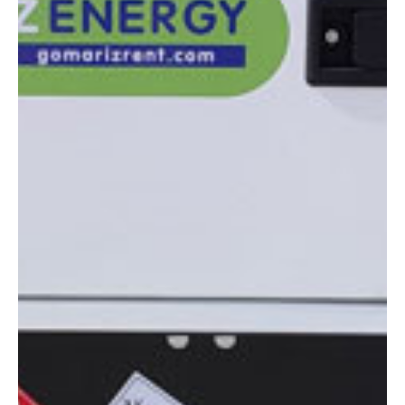
DIMENSIONES
Altura:
1.31 metros
Longitud:
2.20 m
Anchura:
1.02 m
Peso:
1017 KG
ESPECIFICACIONES TÉCNICAS
Motor:
Diésel
Potencia:
45 kva
Ver ficha técnica
COMPARADOR
¿Tienes dudas a la hora de elegir la máquina que
necesitas?
Compara esta y otras máquinas desde el siguiente botón o ponte