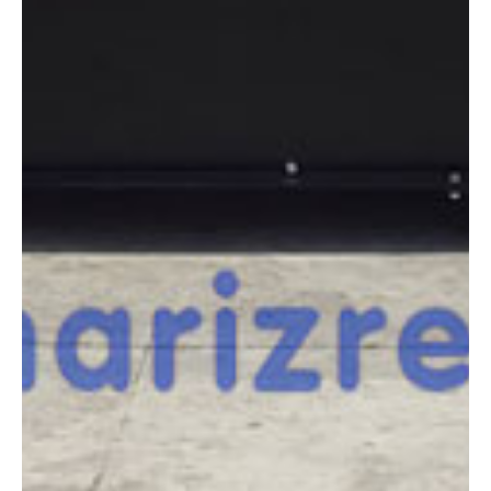
en contacto con nosotros para un asesoramiento más personal.
Comparar
¿Te interesa
esta máquina?
Rellena este formulario y recibiremos tu solicitud
sobre esta máquina para ponernos en contacto
directo contigo.
PRAMAC GPW100I_FS2