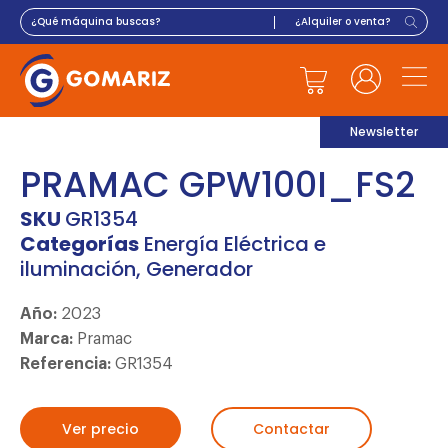
Newsletter
PRAMAC GPW100I_FS2
SKU
GR1354
Categorías
Energía Eléctrica e
iluminación
,
Generador
Año:
2023
Marca:
Pramac
Referencia:
GR1354
Ver precio
Contactar