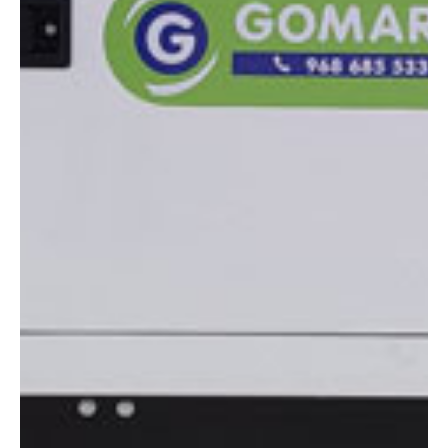
DIMENSIONES
Altura:
1.85 metros
Longitud:
2.76 m
Anchura:
1.12 m
Peso:
1489 kg
ESPECIFICACIONES TÉCNICAS
Motor:
Diésel
Potencia:
100 kva
Ver ficha técnica
COMPARADOR
¿Tienes dudas a la hora de elegir la máquina que
necesitas?
Compara esta y otras máquinas desde el siguiente botón o ponte