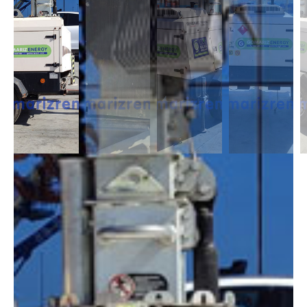
DESCRIPCIÓN
Las torres de iluminación son remolcables y regulables en altura para
optimizar el área de iluminación. Tenemos con generador integrado que
son energéticamente autosuficientes. Tenemos que funcionan con
gasoil y otras que son mixtas baterías y gasoil. Dependiendo de donde
vayas a trabajar, solución a medida.