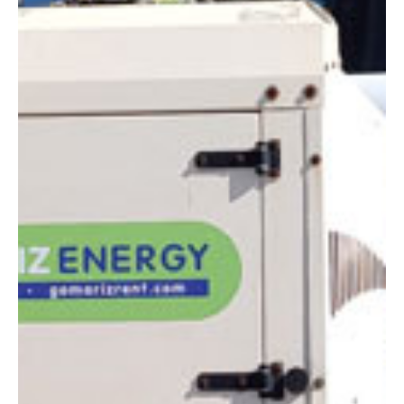
DIMENSIONES
Altura de trabajo:
8.50 m
Alcance lateral:
0 m
Longitud:
3.04 m
Anchura:
1.40 m
Peso:
1130 kg
ESPECIFICACIONES TÉCNICAS
Motor:
Diésel
Potencia:
4x120 W
Ver ficha técnica
COMPARADOR
¿Tienes dudas a la hora de elegir la máquina que