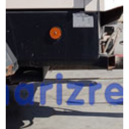
necesitas?
Compara esta y otras máquinas desde el siguiente botón o ponte
en contacto con nosotros para un asesoramiento más personal.
Comparar
¿Te interesa
esta máquina?
Rellena este formulario y recibiremos tu solicitud
sobre esta máquina para ponernos en contacto
directo contigo.
GENERAC VT-HYBRID