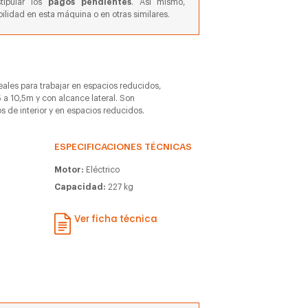
stipular los
pagos pendientes
. Así mismo,
ilidad en esta máquina o en otras similares.
deales para trabajar en espacios reducidos,
 a 10,5m y con alcance lateral. Son
os de interior y en espacios reducidos.
ESPECIFICACIONES TÉCNICAS
Motor:
Eléctrico
Capacidad:
227 kg
Ver ficha técnica