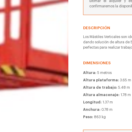
ultimar el alquiler y e
confirmaremos la disponib
DESCRIPCIÓN
Los Mástiles Verticales son i
dando solución de altura de 5
perfectas para realizar trabaj
DIMENSIONES
Altura:
5 metros
Altura plataforma:
3.65 m
Altura de trabajo:
5.48 m
Altura almacenaje:
1.78 m
Longitud:
1.37 m
Anchura:
0.78 m
Peso:
863 kg