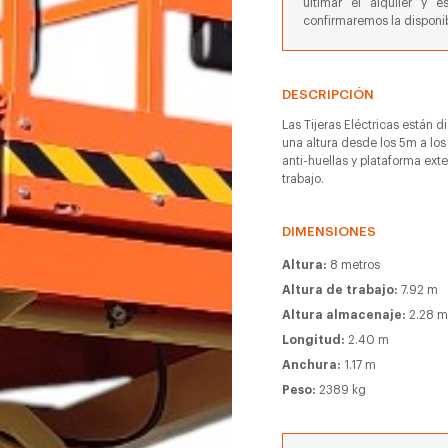
ultimar el alquiler y e
confirmaremos la disponib
DESCRIPCIÓN
Las Tijeras Eléctricas están d
una altura desde los 5m a los
anti-huellas y plataforma ext
trabajo.
DIMENSIONES
Altura:
8 metros
Altura de trabajo:
7.92 m
Altura almacenaje:
2.28 
Longitud:
2.40 m
Anchura:
1.17 m
Peso:
2389 kg