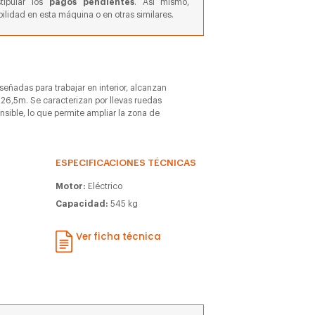
stipular los
pagos pendientes
. Así mismo,
ilidad en esta máquina o en otras similares.
iseñadas para trabajar en interior, alcanzan
 26,5m. Se caracterizan por llevas ruedas
ensible, lo que permite ampliar la zona de
ESPECIFICACIONES TÉCNICAS
Motor:
Eléctrico
Capacidad:
545 kg
m
Ver ficha técnica