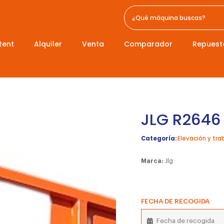
Rent
Alquiler
Venta
Comparador
Repuest
JLG R2646
Categoría:
Elevación y tra
Marca:
Jlg
FECHA DE RECOGIDA