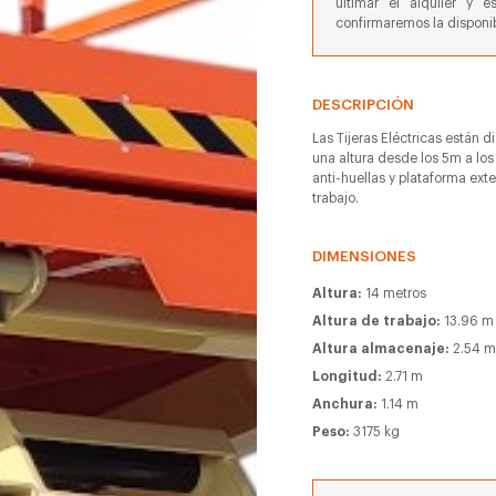
ultimar el alquiler y e
confirmaremos la disponib
DESCRIPCIÓN
Las Tijeras Eléctricas están d
una altura desde los 5m a los
anti-huellas y plataforma ext
trabajo.
DIMENSIONES
Altura:
14 metros
Altura de trabajo:
13.96 m
Altura almacenaje:
2.54 
Longitud:
2.71 m
Anchura:
1.14 m
Peso:
3175 kg