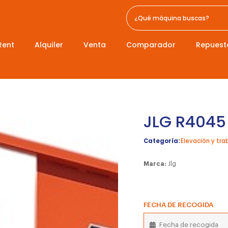
Rent
Alquiler
Venta
Comparador
Repuest
JLG R4045
Categoría:
Elevación y tra
Marca:
Jlg
FECHA DE RECOGIDA