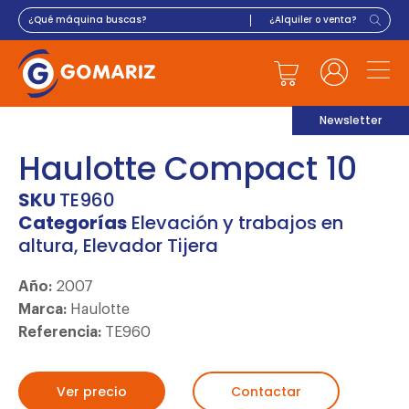
Newsletter
Haulotte Compact 10
SKU
TE960
Categorías
Elevación y trabajos en
altura
,
Elevador Tijera
Año:
2007
Marca:
Haulotte
Referencia:
TE960
Ver precio
Contactar