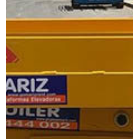
DIMENSIONES
Altura:
10 metros
Altura plataforma:
8.15 m
Altura de trabajo:
10.15 m
Alcance lateral:
0 m
Altura almacenaje:
2.26 m
Longitud:
2.45 m
Anchura:
1.2 m
Peso:
2330 kg
ESPECIFICACIONES TÉCNICAS
Motor:
Eléctrico
Capacidad:
450 kg
Ver ficha técnica