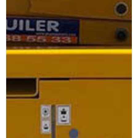
COMPARADOR
¿Tienes dudas a la hora de elegir la máquina que
necesitas?
Compara esta y otras máquinas desde el siguiente botón o ponte
en contacto con nosotros para un asesoramiento más personal.
Comparar
¿Te interesa
esta máquina?
Rellena este formulario y recibiremos tu solicitud
sobre esta máquina para ponernos en contacto
directo contigo.
Haulotte Compact 10