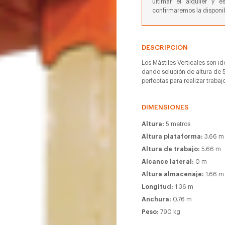
ultimar el alquiler y e
confirmaremos la disponib
DESCRIPCIÓN
Los Mástiles Verticales son i
dando solución de altura de 5
perfectas para realizar trabaj
DIMENSIONES
Altura:
5 metros
Altura plataforma:
3.66 m
Altura de trabajo:
5.66 m
Alcance lateral:
0 m
Altura almacenaje:
1.66 m
Longitud:
1.36 m
Anchura:
0.76 m
Peso:
790 kg