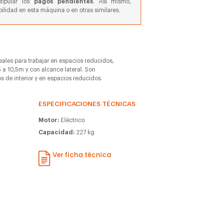
stipular los
pagos pendientes
. Así mismo,
ilidad en esta máquina o en otras similares.
deales para trabajar en espacios reducidos,
 a 10,5m y con alcance lateral. Son
os de interior y en espacios reducidos.
ESPECIFICACIONES TÉCNICAS
Motor:
Eléctrico
Capacidad:
227 kg
Ver ficha técnica