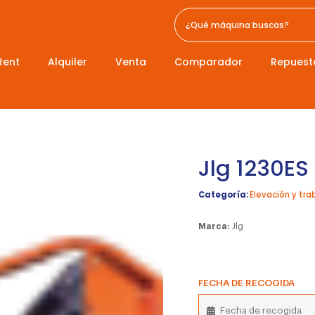
Rent
Alquiler
Venta
Comparador
Repuest
Jlg 1230ES
Categoría:
Elevación y tra
Marca:
Jlg
FECHA DE RECOGIDA