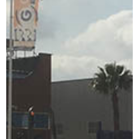
Altura:
20 metros
Altura plataforma:
18.46 m
Altura de trabajo:
20.42 m
Alcance lateral:
12.10 m
Altura almacenaje:
2.57 m
Longitud:
8.82 m
Anchura:
2.49 m
Peso:
10660 kg
ESPECIFICACIONES TÉCNICAS
Motor:
Diésel
Capacidad:
230 kg
Ver ficha técnica