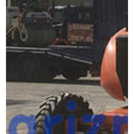
COMPARADOR
¿Tienes dudas a la hora de elegir la máquina que
necesitas?
Compara esta y otras máquinas desde el siguiente botón o ponte
en contacto con nosotros para un asesoramiento más personal.
Comparar
¿Te interesa
esta máquina?
Rellena este formulario y recibiremos tu solicitud
sobre esta máquina para ponernos en contacto
directo contigo.
Jlg 600AJ