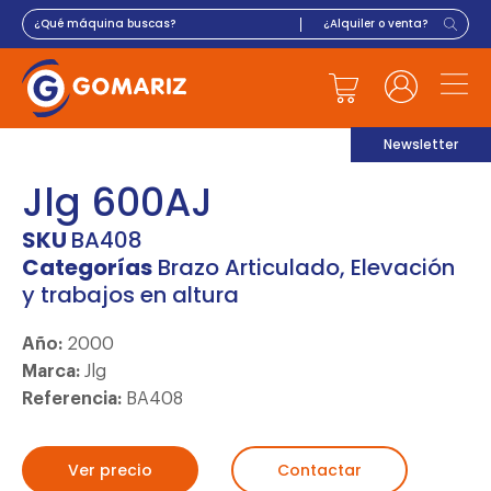
Newsletter
Jlg 600AJ
SKU
BA408
Categorías
Brazo Articulado
,
Elevación
y trabajos en altura
Año:
2000
Marca:
Jlg
Referencia:
BA408
Ver precio
Contactar