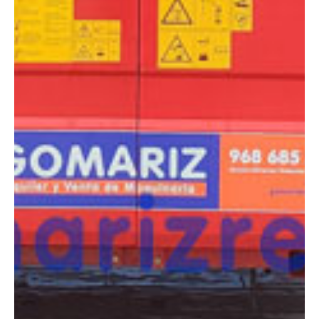
COMPARADOR
¿Tienes dudas a la hora de elegir la máquina que
necesitas?
Compara esta y otras máquinas desde el siguiente botón o ponte
en contacto con nosotros para un asesoramiento más personal.
Comparar
¿Te interesa
esta máquina?
Rellena este formulario y recibiremos tu solicitud
sobre esta máquina para ponernos en contacto
directo contigo.
LGMG SR1018D