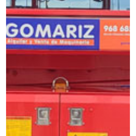
DIMENSIONES
Altura plataforma:
9.70 m
Altura de trabajo:
11.7 m
Alcance lateral:
0 m
Altura almacenaje:
2.55 m
Longitud:
3.76 m
Anchura:
1.79 m
Peso:
4330 kg
ESPECIFICACIONES TÉCNICAS
Motor:
Diésel
Capacidad:
454 kg
Ver ficha técnica