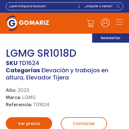
Newsletter
LGMG SR1018D
SKU
TD1624
Categorías
Elevación y trabajos en
altura
,
Elevador Tijera
Año:
2023
Marca:
LGMG
Referencia:
TD1624
Ver precio
Contactar