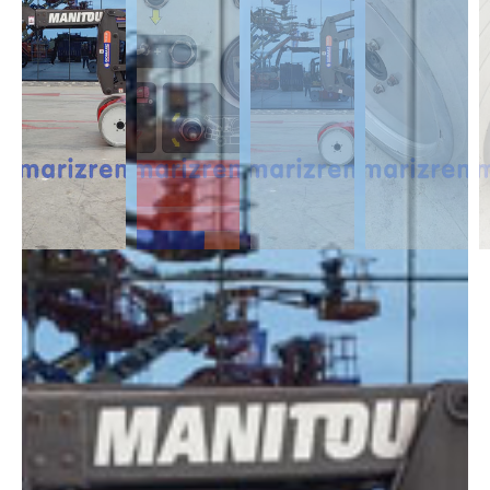
DESCRIPCIÓN
Las Articuladas Eléctricas destacan por su gran maniobrabilidad,
gracias a sus dimensiones reducidas y con capacidad de alcance
lateral. Es adecuada para trabajos en interior contando con una altura
desde 11m a 17m.