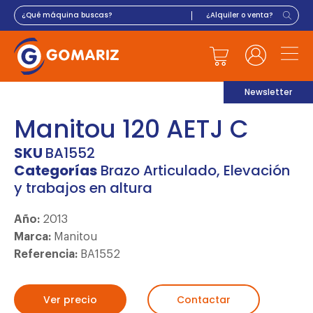
Newsletter
Manitou 120 AETJ C
SKU
BA1552
Categorías
Brazo Articulado
,
Elevación
y trabajos en altura
Año:
2013
Marca:
Manitou
Referencia:
BA1552
Ver precio
Contactar