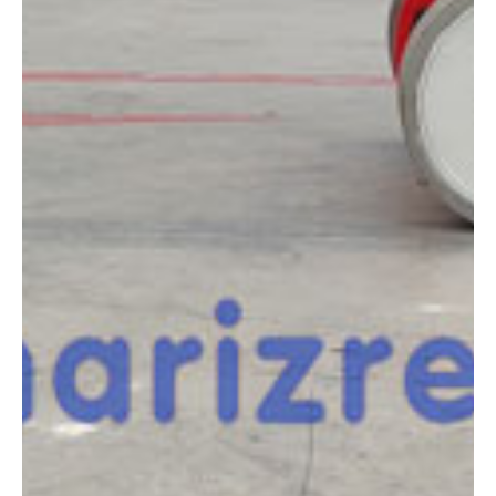
COMPARADOR
¿Tienes dudas a la hora de elegir la máquina que
necesitas?
Compara esta y otras máquinas desde el siguiente botón o ponte
en contacto con nosotros para un asesoramiento más personal.
Comparar
¿Te interesa
esta máquina?
Rellena este formulario y recibiremos tu solicitud
sobre esta máquina para ponernos en contacto
directo contigo.
Manitou 120 AETJ C