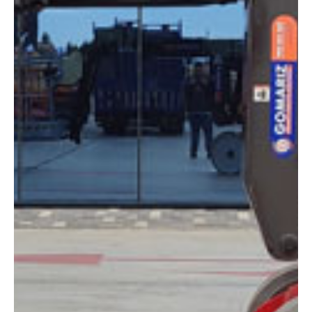
DIMENSIONES
Altura:
12 metros
Altura plataforma:
10 m
Altura de trabajo:
12 m
Alcance lateral:
7 m
Altura almacenaje:
1.99 m
Longitud:
5.48 m
Anchura:
1.20 m
Peso:
6660 kg
ESPECIFICACIONES TÉCNICAS
Motor:
Eléctrico
Capacidad:
200 kg
Ver ficha técnica