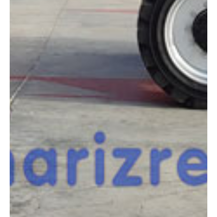
COMPARADOR
¿Tienes dudas a la hora de elegir la máquina que
necesitas?
Compara esta y otras máquinas desde el siguiente botón o ponte
en contacto con nosotros para un asesoramiento más personal.
Comparar
¿Te interesa
esta máquina?
Rellena este formulario y recibiremos tu solicitud
sobre esta máquina para ponernos en contacto
directo contigo.
Jlg 800AJ