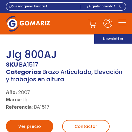
Newsletter
Jlg 800AJ
SKU
BA1517
Categorías
Brazo Articulado
,
Elevación
y trabajos en altura
Año:
2007
Marca:
Jlg
Referencia:
BA1517
Ver precio
Contactar