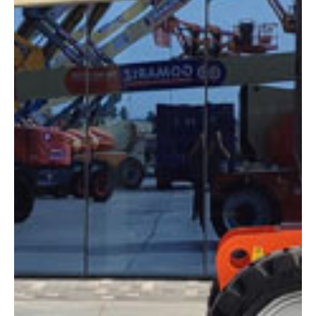
Altura:
26 metros
Altura plataforma:
24.38 m
Altura de trabajo:
26.38 m
Alcance lateral:
15.80 m
Altura almacenaje:
3.00 m
Longitud:
11.13 m
Anchura:
2.44 m
Peso:
15600 kg
ESPECIFICACIONES TÉCNICAS
Motor:
Diésel
Capacidad:
230 kg
Ver ficha técnica