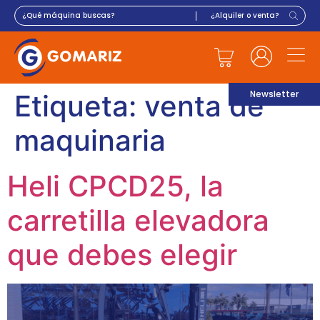
Newsletter
Etiqueta:
venta de
maquinaria
Heli CPCD25, la
carretilla elevadora
que debes elegir