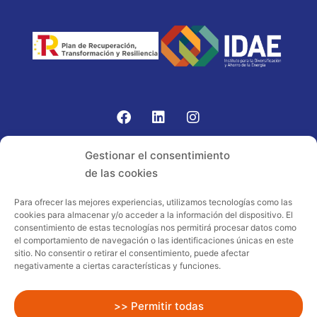
Gomariz Sistemas de Elevación ha participado en el
Gestionar el consentimiento
PROGRAMA TIC-16 con número expediente:
de las cookies
2021.08.CHTI.000264, 16.
Para ofrecer las mejores experiencias, utilizamos tecnologías como las
cookies para almacenar y/o acceder a la información del dispositivo. El
Proyecto acogido al programa de
consentimiento de estas tecnologías nos permitirá procesar datos como
incentivos ligados al autoconsumo y
el comportamiento de navegación o las identificaciones únicas en este
almacenamiento, con fuentes de energía
sitio. No consentir o retirar el consentimiento, puede afectar
negativamente a ciertas características y funciones.
renovables, así como a la implantación
de sistemas térmicos renovables al
sector residencial en el marco del Plan
>> Permitir todas