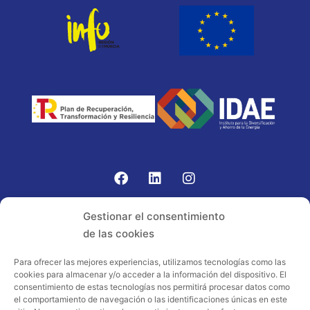
Gomariz Sistemas de Elevación ha participado en el
Gestionar el consentimiento
PROGRAMA TIC-16 con número expediente:
de las cookies
2021.08.CHTI.000264, 16.
Para ofrecer las mejores experiencias, utilizamos tecnologías como las
cookies para almacenar y/o acceder a la información del dispositivo. El
Proyecto acogido al programa de
consentimiento de estas tecnologías nos permitirá procesar datos como
incentivos ligados al autoconsumo y
el comportamiento de navegación o las identificaciones únicas en este
almacenamiento, con fuentes de energía