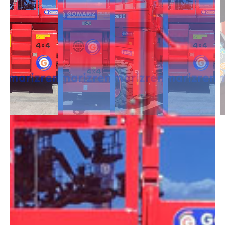
DESCRIPCIÓN
Las Tijeras Diésel destacan por tener una cesta de gran dimensión, cuya
plataforma es extensible. Además, cuenta con estabilizadores para
obtener una mayor seguridad en trabajos de gran altura y superficies
con pendiente. Disponibles con altura de 10m a 28m