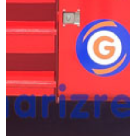
COMPARADOR
¿Tienes dudas a la hora de elegir la máquina que
necesitas?
Compara esta y otras máquinas desde el siguiente botón o ponte
en contacto con nosotros para un asesoramiento más personal.
Comparar
¿Te interesa
esta máquina?
Rellena este formulario y recibiremos tu solicitud
sobre esta máquina para ponernos en contacto
directo contigo.
LGMG SR1023D