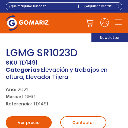
Newsletter
LGMG SR1023D
SKU
TD1491
Categorías
Elevación y trabajos en
altura
,
Elevador Tijera
Año:
2021
Marca:
LGMG
Referencia:
TD1491
Ver precio
Contactar