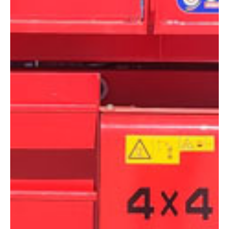
DIMENSIONES
Altura:
12 metros
Altura plataforma:
10 m
Altura de trabajo:
12 m
Alcance lateral:
0 m
Altura almacenaje:
2.74 m
Longitud:
4.90 m
Anchura:
2.30 m
Peso:
6880 kg
ESPECIFICACIONES TÉCNICAS
Motor:
Diésel
Capacidad:
1100 kg
Ver ficha técnica