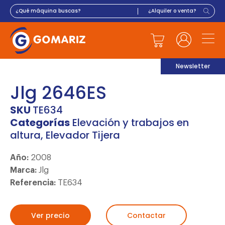
Newsletter
Jlg 2646ES
SKU
TE634
Categorías
Elevación y trabajos en
altura
,
Elevador Tijera
Año:
2008
Marca:
Jlg
Referencia:
TE634
Ver precio
Contactar