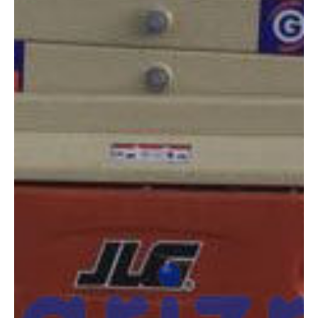
COMPARADOR
¿Tienes dudas a la hora de elegir la máquina que
necesitas?
Compara esta y otras máquinas desde el siguiente botón o ponte
en contacto con nosotros para un asesoramiento más personal.
Comparar
¿Te interesa
esta máquina?
Rellena este formulario y recibiremos tu solicitud
sobre esta máquina para ponernos en contacto
directo contigo.
Jlg 2646ES