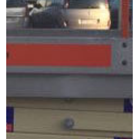
DIMENSIONES
Altura:
10 metros
Altura plataforma:
7.92 m
Altura de trabajo:
9.92 m
Alcance lateral:
0 m
Altura almacenaje:
2.36 m
Longitud:
2.50 m
Anchura:
1.17 m
Peso:
2738 kg
ESPECIFICACIONES TÉCNICAS
Motor:
Eléctrico
Capacidad:
450 kg
Ver ficha técnica