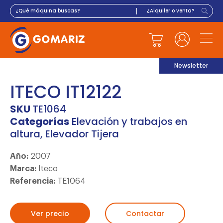
Newsletter
ITECO IT12122
SKU
TE1064
Categorías
Elevación y trabajos en
altura
,
Elevador Tijera
Año:
2007
Marca:
Iteco
Referencia:
TE1064
Ver precio
Contactar