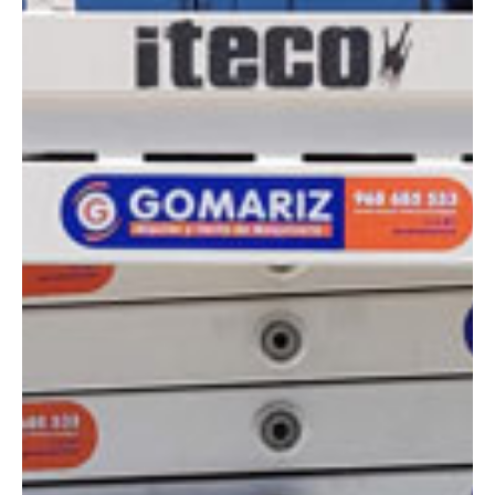
DIMENSIONES
Altura:
14 metros
Altura plataforma:
11.90 m
Altura de trabajo:
13.90 m
Alcance lateral:
0 m
Altura almacenaje:
2.11 m
Longitud:
2.27 m
Anchura:
1.22 m
Peso:
3315 kg
ESPECIFICACIONES TÉCNICAS
Motor:
Eléctrico
Capacidad:
350 kg
Ver ficha técnica