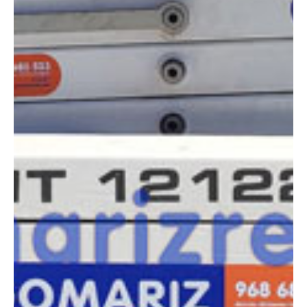
COMPARADOR
¿Tienes dudas a la hora de elegir la máquina que
necesitas?
Compara esta y otras máquinas desde el siguiente botón o ponte
en contacto con nosotros para un asesoramiento más personal.
Comparar
¿Te interesa
esta máquina?
Rellena este formulario y recibiremos tu solicitud
sobre esta máquina para ponernos en contacto
directo contigo.
ITECO IT12122