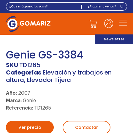
Newsletter
Genie GS-3384
SKU
TD1265
Categorías
Elevación y trabajos en
altura
,
Elevador Tijera
Año:
2007
Marca:
Genie
Referencia:
TD1265
Ver precio
Contactar