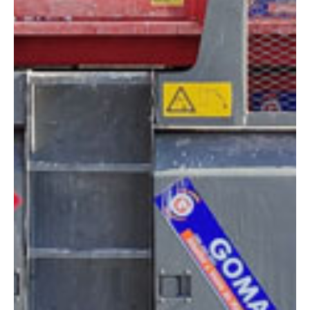
DIMENSIONES
Altura:
12 metros
Altura plataforma:
10 m
Altura de trabajo:
12 m
Alcance lateral:
0 m
Altura almacenaje:
2.68 m
Longitud:
3.94 m
Anchura:
2.13 m
Peso:
6124 kg
ESPECIFICACIONES TÉCNICAS
Motor:
Diésel
Capacidad:
1134 kg
Ver ficha técnica