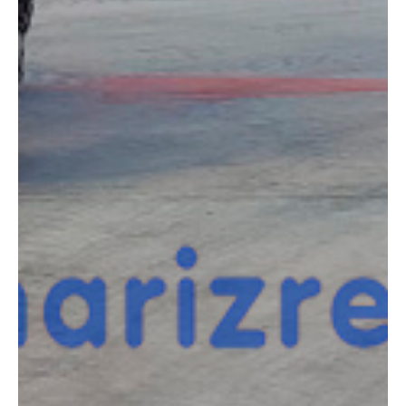
COMPARADOR
¿Tienes dudas a la hora de elegir la máquina que
necesitas?
Compara esta y otras máquinas desde el siguiente botón o ponte
en contacto con nosotros para un asesoramiento más personal.
Comparar
¿Te interesa
esta máquina?
Rellena este formulario y recibiremos tu solicitud
sobre esta máquina para ponernos en contacto
directo contigo.
Jlg 510AJ