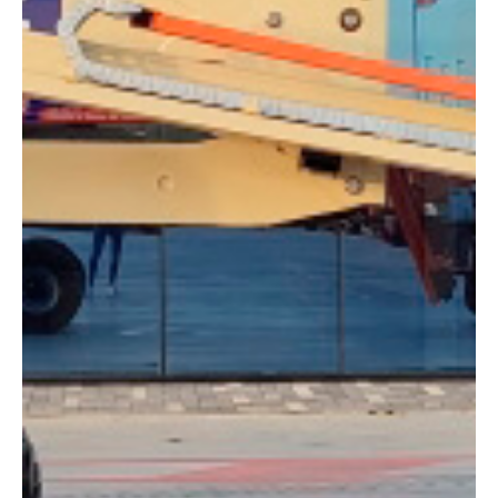
Altura:
18 metros
Altura plataforma:
16 m
Altura de trabajo:
18 m
Alcance lateral:
9.48 m
Altura almacenaje:
2.29 m
Longitud:
7.68 m
Anchura:
2.34 m
Peso:
7650 kg
ESPECIFICACIONES TÉCNICAS
Motor:
Diésel
Capacidad:
230 kg
Ver ficha técnica