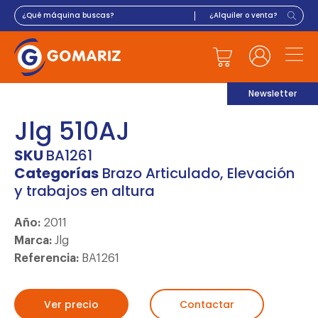
Newsletter
Jlg 510AJ
SKU
BA1261
Categorías
Brazo Articulado
,
Elevación
y trabajos en altura
Año:
2011
Marca:
Jlg
Referencia:
BA1261
Ver precio
Contactar