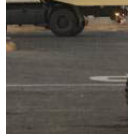
Altura:
18 metros
Altura plataforma:
16 m
Altura de trabajo:
18 m
Alcance lateral:
9.48 m
Altura almacenaje:
2.29 m
Longitud:
7.68 m
Anchura:
2.34 m
Peso:
7650 kg
ESPECIFICACIONES TÉCNICAS
Motor:
Diésel
Capacidad:
230 kg
Ver ficha técnica