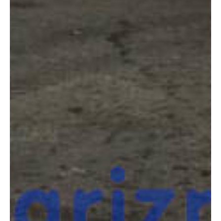
COMPARADOR
¿Tienes dudas a la hora de elegir la máquina que
necesitas?
Compara esta y otras máquinas desde el siguiente botón o ponte
en contacto con nosotros para un asesoramiento más personal.
Comparar
¿Te interesa
esta máquina?
Rellena este formulario y recibiremos tu solicitud
sobre esta máquina para ponernos en contacto
directo contigo.
Jlg 510AJ