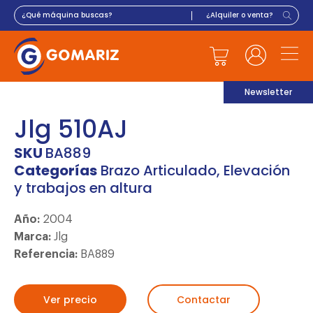
Newsletter
Jlg 510AJ
SKU
BA889
Categorías
Brazo Articulado
,
Elevación
y trabajos en altura
Año:
2004
Marca:
Jlg
Referencia:
BA889
Ver precio
Contactar