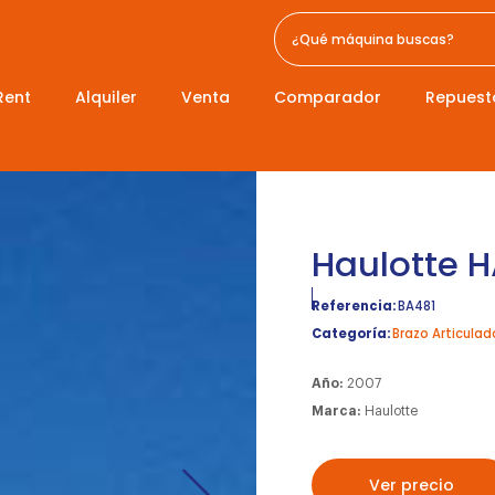
Rent
Alquiler
Venta
Comparador
Repuest
Haulotte 
Referencia:
BA481
Categoría:
Brazo Articulad
Año:
2007
Marca:
Haulotte
Ver precio