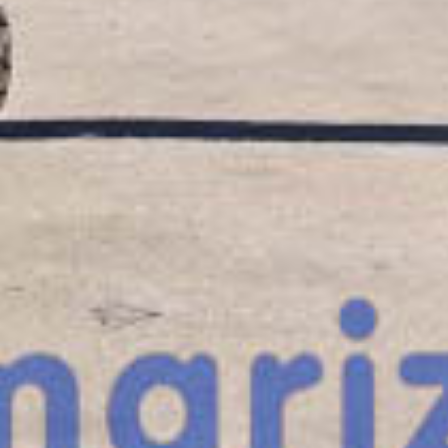
¿Te interesa
esta máquina?
Rellena este formulario y recibiremos tu solici
máquina para ponernos en contacto directo c
Haulotte HA260PX