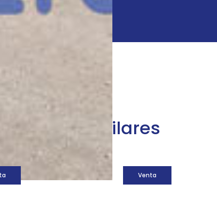
áquinas similares
ta
Venta