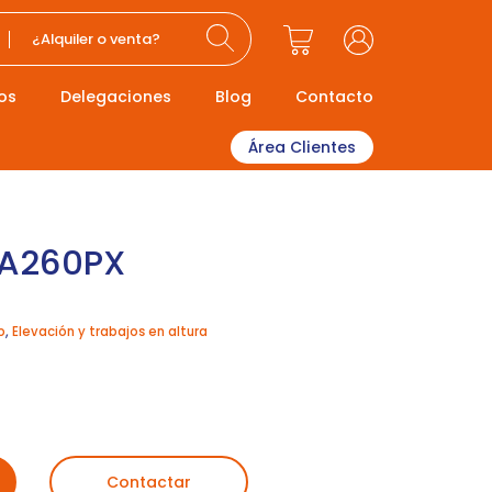
¿Alquiler o venta?
os
Delegaciones
Blog
Contacto
Área Clientes
HA260PX
o
,
Elevación y trabajos en altura
Contactar