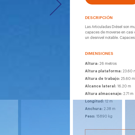
DESCRIPCIÓN
Las Articuladas Diésel son muy
capaces de moverse en casi c
un desnivel notable. Capaces
DIMENSIONES
Altura:
26 metros
Altura plataforma:
23.60 
Altura de trabajo:
25.60 
Alcance lateral:
16.20 m
Altura almacenaje:
2.71 m
Longitud:
12 m
Anchura:
2.38 m
Peso:
15890 kg