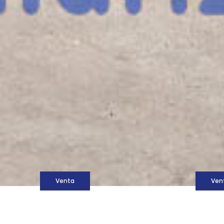
M
Venta
Ven