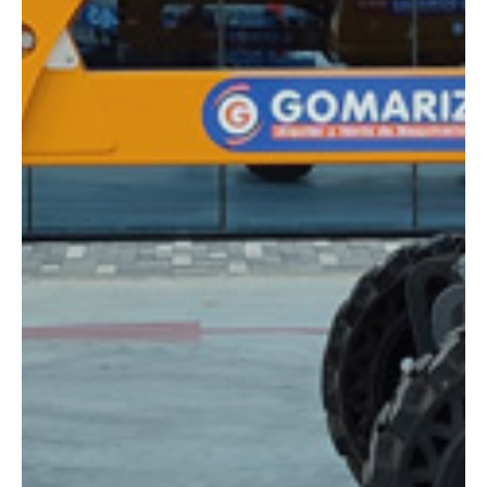
Altura:
16 metros
Altura plataforma:
14 m
Altura de trabajo:
16 m
Alcance lateral:
8.30 m
Altura almacenaje:
2.30 m
Longitud:
6.75 m
Anchura:
2.30 m
Peso:
6450 kg
ESPECIFICACIONES TÉCNICAS
Motor:
Diésel
Capacidad:
230 kg
Ver ficha técnica