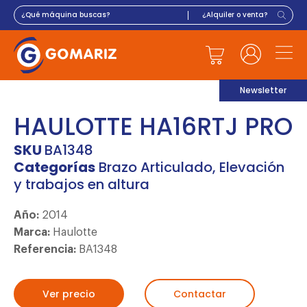
Newsletter
HAULOTTE HA16RTJ PRO
SKU
BA1348
Categorías
Brazo Articulado
,
Elevación
y trabajos en altura
Año:
2014
Marca:
Haulotte
Referencia:
BA1348
Ver precio
Contactar