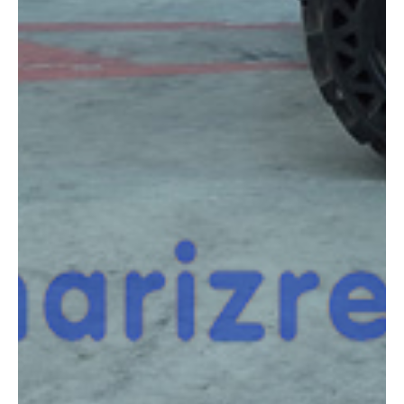
COMPARADOR
¿Tienes dudas a la hora de elegir la máquina que
necesitas?
Compara esta y otras máquinas desde el siguiente botón o ponte
en contacto con nosotros para un asesoramiento más personal.
Comparar
¿Te interesa
esta máquina?
Rellena este formulario y recibiremos tu solicitud
sobre esta máquina para ponernos en contacto
directo contigo.
HAULOTTE HA16RTJ PRO