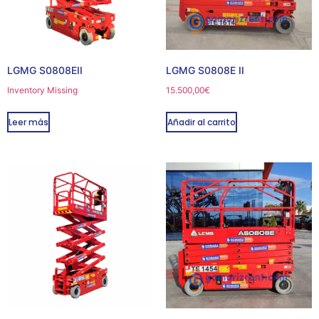
LGMG S0808EII
LGMG S0808E II
Inventory Missing
15.500,00
€
Leer más
Añadir al carrito