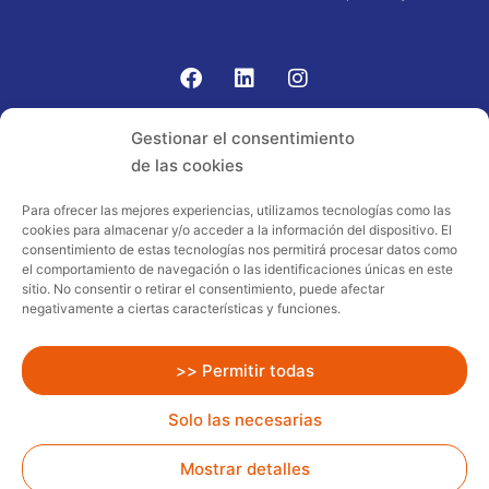
Gomariz Sistemas de Elevación ha participado en el
Gestionar el consentimiento
PROGRAMA TIC-16 con número expediente:
de las cookies
2021.08.CHTI.000264, 16.
Para ofrecer las mejores experiencias, utilizamos tecnologías como las
cookies para almacenar y/o acceder a la información del dispositivo. El
Proyecto acogido al programa de
consentimiento de estas tecnologías nos permitirá procesar datos como
incentivos ligados al autoconsumo y
el comportamiento de navegación o las identificaciones únicas en este
almacenamiento, con fuentes de energía
sitio. No consentir o retirar el consentimiento, puede afectar
negativamente a ciertas características y funciones.
renovables, así como a la implantación
de sistemas térmicos renovables al
sector residencial en el marco del Plan
>> Permitir todas
de Recuperación, Transformación y
Solo las necesarias
Resiliencia, financiado por la Unión
Europea – NextGenerationEU
Mostrar detalles
Todos los Derechos Reservados
Gomariz Rent.
Diseño