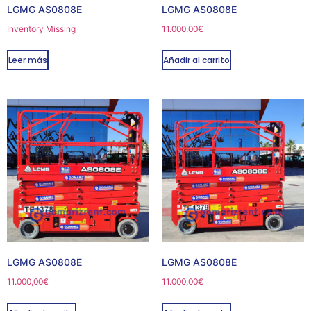
LGMG AS0808E
LGMG AS0808E
Inventory Missing
11.000,00
€
Leer más
Añadir al carrito
LGMG AS0808E
LGMG AS0808E
11.000,00
€
11.000,00
€