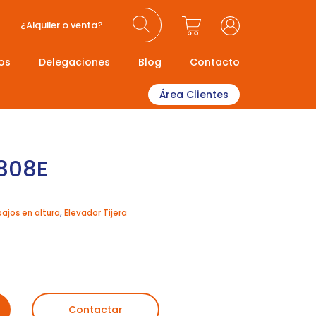
¿Alquiler o venta?
os
Delegaciones
Blog
Contacto
Área Clientes
808E
bajos en altura
,
Elevador Tijera
Contactar