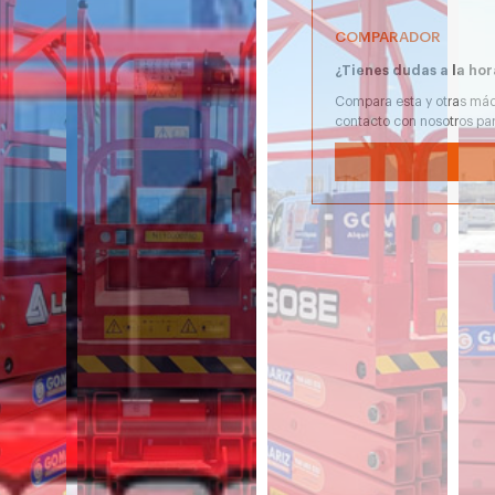
COMPARADOR
¿Tienes dudas a la hor
Compara esta y otras máq
contacto con nosotros pa