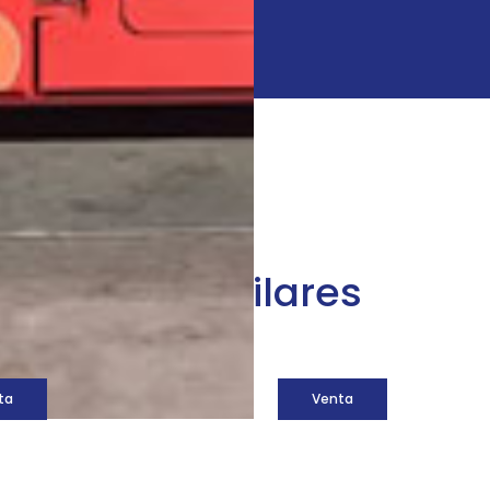
áquinas similares
ta
Venta