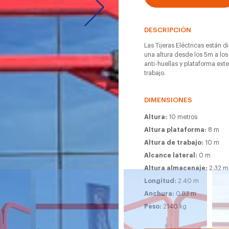
DESCRIPCIÓN
Las Tijeras Eléctricas están d
una altura desde los 5m a los
anti-huellas y plataforma ext
trabajo.
DIMENSIONES
Altura:
10 metros
Altura plataforma:
8 m
Altura de trabajo:
10 m
Alcance lateral:
0 m
Altura almacenaje:
2.32 m
Longitud:
2.40 m
Anchura:
0.83 m
Peso:
2140 kg