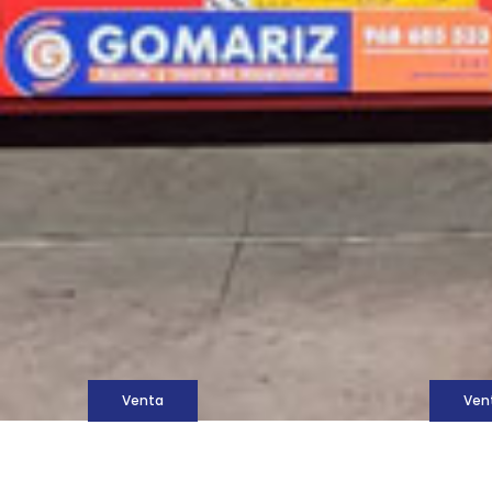
M
Venta
Ven