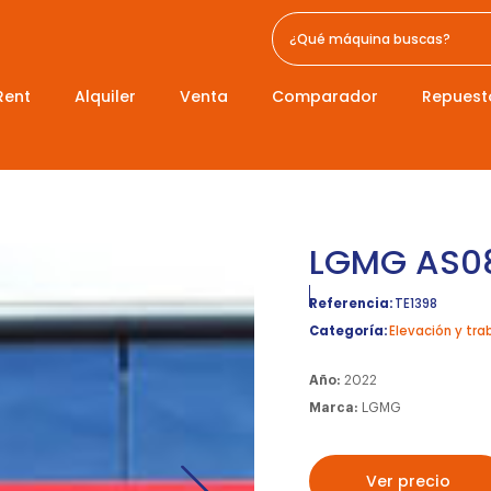
Rent
Alquiler
Venta
Comparador
Repuest
LGMG AS0
Referencia:
TE1398
Categoría:
Elevación y tra
Año:
2022
Marca:
LGMG
Ver precio