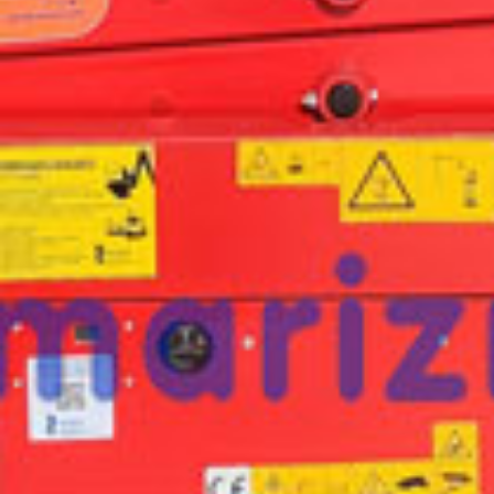
¿Te interesa
esta máquina?
Rellena este formulario y recibiremos tu solici
máquina para ponernos en contacto directo c
LGMG AS0808E