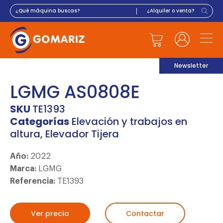
Newsletter
LGMG AS0808E
SKU
TE1393
Categorías
Elevación y trabajos en
altura
,
Elevador Tijera
Año:
2022
Marca:
LGMG
Referencia:
TE1393
Ver precio
Contactar