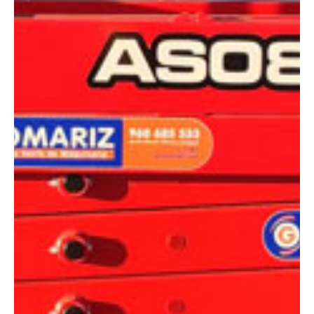
DIMENSIONES
Altura:
10 metros
Altura plataforma:
8 m
Altura de trabajo:
10 m
Alcance lateral:
0 m
Altura almacenaje:
2.32 m
Longitud:
2.40 m
Anchura:
0.83 m
Peso:
2140 kg
ESPECIFICACIONES TÉCNICAS
Motor:
Eléctrico
Capacidad:
230 kg
Ver ficha técnica