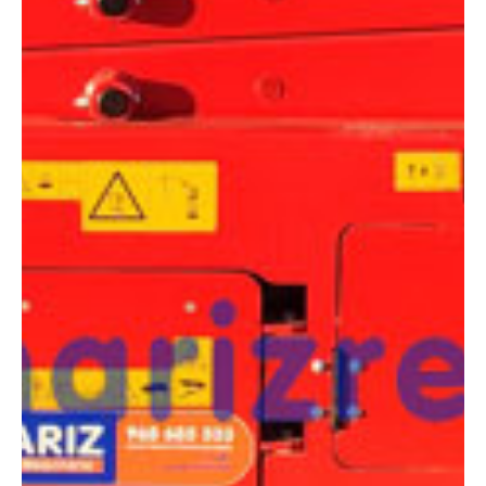
COMPARADOR
¿Tienes dudas a la hora de elegir la máquina que
necesitas?
Compara esta y otras máquinas desde el siguiente botón o ponte
en contacto con nosotros para un asesoramiento más personal.
Comparar
¿Te interesa
esta máquina?
Rellena este formulario y recibiremos tu solicitud
sobre esta máquina para ponernos en contacto
directo contigo.
LGMG AS0808E