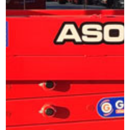
DIMENSIONES
Altura:
10 metros
Altura plataforma:
8 m
Altura de trabajo:
10 m
Alcance lateral:
0 m
Altura almacenaje:
2.32 m
Longitud:
2.40 m
Anchura:
0.83 m
Peso:
2140 kg
ESPECIFICACIONES TÉCNICAS
Motor:
Eléctrico
Capacidad:
230 kg
Ver ficha técnica