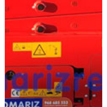
COMPARADOR
¿Tienes dudas a la hora de elegir la máquina que
necesitas?
Compara esta y otras máquinas desde el siguiente botón o ponte
en contacto con nosotros para un asesoramiento más personal.
Comparar
¿Te interesa
esta máquina?
Rellena este formulario y recibiremos tu solicitud
sobre esta máquina para ponernos en contacto
directo contigo.
LGMG AS0808E