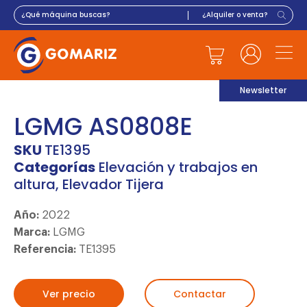
Newsletter
LGMG AS0808E
SKU
TE1395
Categorías
Elevación y trabajos en
altura
,
Elevador Tijera
Año:
2022
Marca:
LGMG
Referencia:
TE1395
Ver precio
Contactar