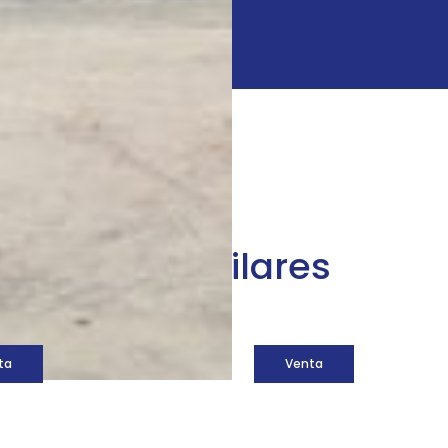
áquinas similares
ta
Venta