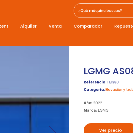
Rent
Alquiler
Venta
Comparador
Repuest
LGMG AS0
Referencia:
TE1380
Categoría:
Elevación y tra
Año:
2022
Marca:
LGMG
Ver precio