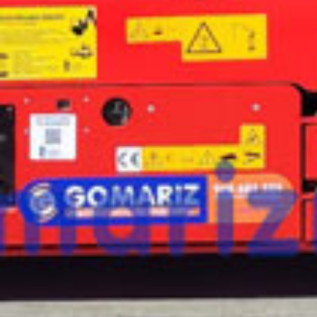
¿Te interesa
esta máquina?
Rellena este formulario y recibiremos tu solici
máquina para ponernos en contacto directo c
LGMG AS0808E