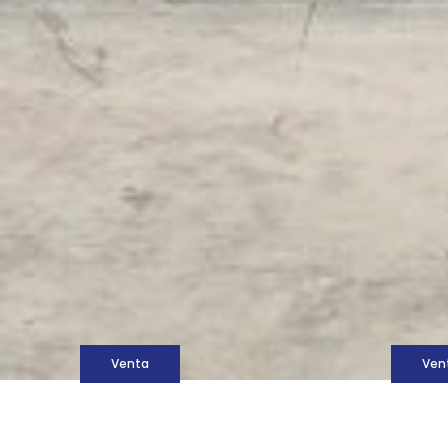
M
Venta
Ven