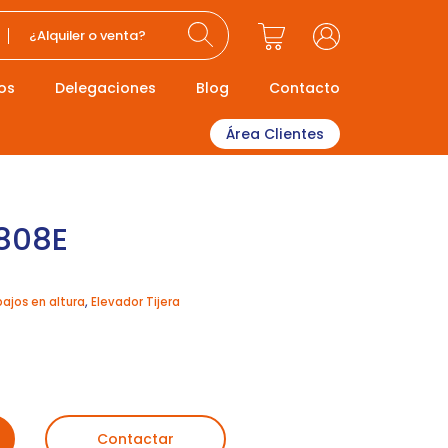
¿Alquiler o venta?
os
Delegaciones
Blog
Contacto
Área Clientes
808E
bajos en altura
,
Elevador Tijera
Contactar