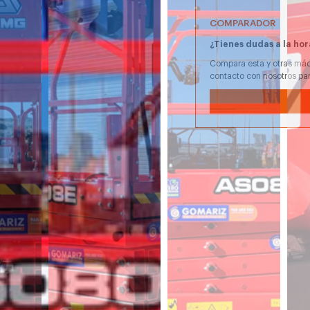
COMPARADOR
¿Tienes dudas a la hor
Compara esta y otras máq
contacto con nosotros pa