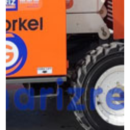
¿Tienes dudas a la hora de elegir la máquina que
necesitas?
Compara esta y otras máquinas desde el siguiente botón o ponte
en contacto con nosotros para un asesoramiento más personal.
Comparar
¿Te interesa
esta máquina?
Rellena este formulario y recibiremos tu solicitud
sobre esta máquina para ponernos en contacto
directo contigo.
SNORKEL S3970RT