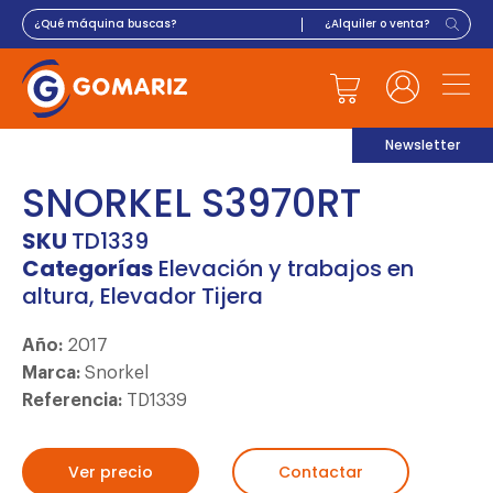
Newsletter
SNORKEL S3970RT
SKU
TD1339
Categorías
Elevación y trabajos en
altura
,
Elevador Tijera
Año:
2017
Marca:
Snorkel
Referencia:
TD1339
Ver precio
Contactar