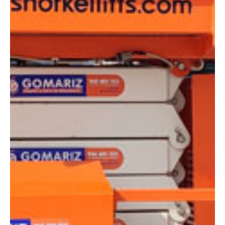
DIMENSIONES
Altura plataforma:
11.8 m
Altura de trabajo:
13.8 m
Alcance lateral:
0 m
Altura almacenaje:
2.95 m
Longitud:
3.4 m
Anchura:
1.8 m
Peso:
3790 kg
ESPECIFICACIONES TÉCNICAS
Motor:
Diésel
Capacidad:
350 kg
Ver ficha técnica
COMPARADOR