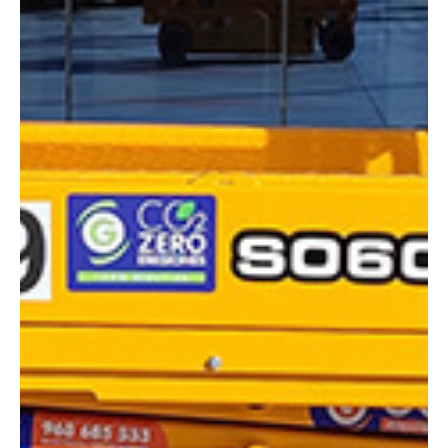
DIMENSIONES
Altura de trabajo:
7.8 m
Alcance lateral:
0 m
Altura almacenaje:
2 m
Longitud:
1.64 m
Anchura:
0.73 m
Peso:
1550 kg
ESPECIFICACIONES TÉCNICAS
Motor:
Eléctrico
Capacidad:
230 kg
Ver ficha técnica
COMPARADOR