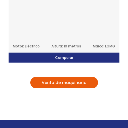
G
Motor: Eléctrico
Altura: 8 metros
Marca: Jlg
Comparar
Venta de maquinaria