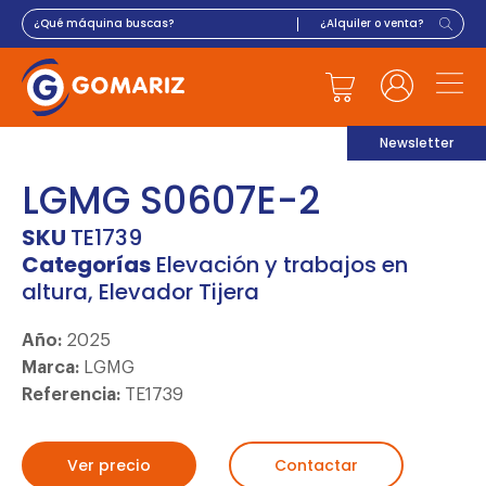
Newsletter
LGMG S0607E-2
SKU
TE1739
Categorías
Elevación y trabajos en
altura
,
Elevador Tijera
Año:
2025
Marca:
LGMG
Referencia:
TE1739
Ver precio
Contactar