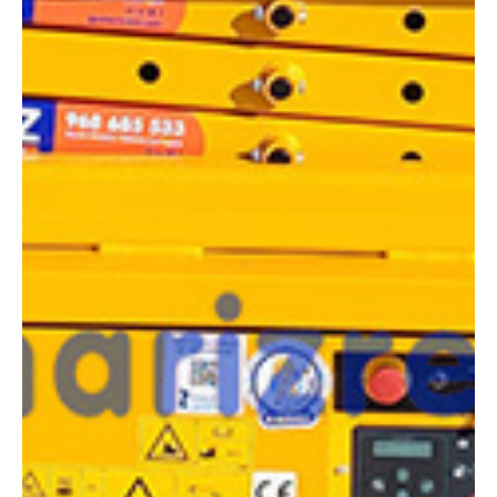
¿Tienes dudas a la hora de elegir la máquina que
necesitas?
Compara esta y otras máquinas desde el siguiente botón o ponte
en contacto con nosotros para un asesoramiento más personal.
Comparar
¿Te interesa
esta máquina?
Rellena este formulario y recibiremos tu solicitud
sobre esta máquina para ponernos en contacto
directo contigo.
LGMG S0607E-2