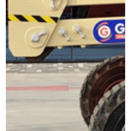
Altura:
16 metros
Altura plataforma:
13.72 m
Altura de trabajo:
15.72 m
Alcance lateral:
7.47 m
Altura almacenaje:
2.29 m
Longitud:
6.71 m
Anchura:
2.34 m
Peso:
6010 kg
ESPECIFICACIONES TÉCNICAS
Motor:
Diésel
Capacidad:
227 kg
Ver ficha técnica