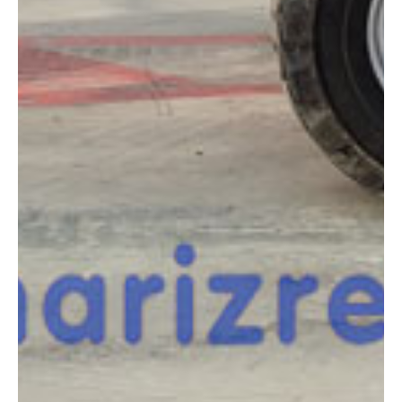
COMPARADOR
¿Tienes dudas a la hora de elegir la máquina que
necesitas?
Compara esta y otras máquinas desde el siguiente botón o ponte
en contacto con nosotros para un asesoramiento más personal.
Comparar
¿Te interesa
esta máquina?
Rellena este formulario y recibiremos tu solicitud
sobre esta máquina para ponernos en contacto
directo contigo.
Jlg 450AJ Serie II