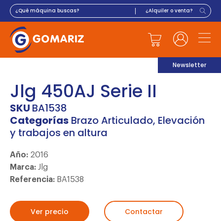
Newsletter
Jlg 450AJ Serie II
SKU
BA1538
Categorías
Brazo Articulado
,
Elevación
y trabajos en altura
Año:
2016
Marca:
Jlg
Referencia:
BA1538
Ver precio
Contactar