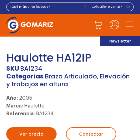
Newsletter
Haulotte HA12IP
SKU
BA1234
Categorías
Brazo Articulado
,
Elevación
y trabajos en altura
Año:
2005
Marca:
Haulotte
Referencia:
BA1234
Ver precio
Contactar