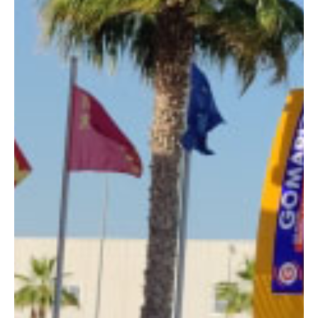
DIMENSIONES
Altura:
12 metros
Altura plataforma:
10 m
Altura de trabajo:
12 m
Alcance lateral:
6.60 m
Altura almacenaje:
2.00 m
Longitud:
5.45 m
Anchura:
1.35 m
Peso:
5900 kg
ESPECIFICACIONES TÉCNICAS
Motor:
Eléctrico
Capacidad:
230 kg
Ver ficha técnica