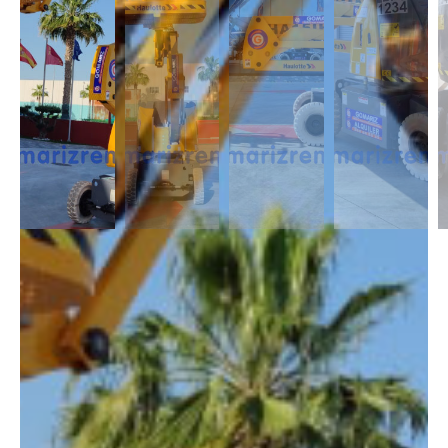
DESCRIPCIÓN
Las Articuladas Eléctricas destacan por su gran maniobrabilidad,
gracias a sus dimensiones reducidas y con capacidad de alcance
lateral. Es adecuada para trabajos en interior contando con una altura
desde 11m a 17m.