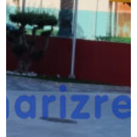
COMPARADOR
¿Tienes dudas a la hora de elegir la máquina que
necesitas?
Compara esta y otras máquinas desde el siguiente botón o ponte
en contacto con nosotros para un asesoramiento más personal.
Comparar
¿Te interesa
esta máquina?
Rellena este formulario y recibiremos tu solicitud
sobre esta máquina para ponernos en contacto
directo contigo.
Haulotte HA12IP