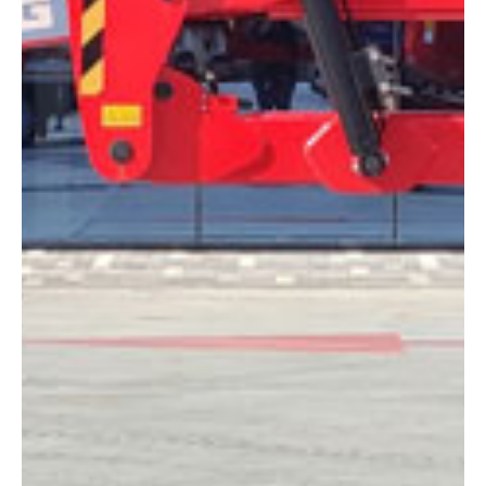
DIMENSIONES
Altura:
18 metros
Altura plataforma:
15.7 m
Altura de trabajo:
17.7 m
Alcance lateral:
9.39 m
Altura almacenaje:
2.17 m
Longitud:
7.56 m
Anchura:
2.31 m
Peso:
8180 kg
ESPECIFICACIONES TÉCNICAS
Motor:
Diésel
Capacidad:
230 kg
Ver ficha técnica