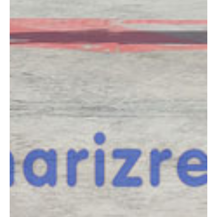
COMPARADOR
¿Tienes dudas a la hora de elegir la máquina que
necesitas?
Compara esta y otras máquinas desde el siguiente botón o ponte
en contacto con nosotros para un asesoramiento más personal.
Comparar
¿Te interesa
esta máquina?
Rellena este formulario y recibiremos tu solicitud
sobre esta máquina para ponernos en contacto
directo contigo.