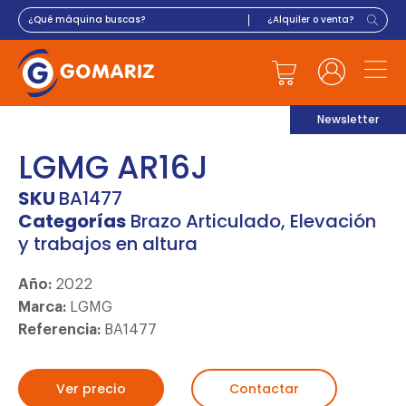
Newsletter
LGMG AR16J
SKU
BA1477
Categorías
Brazo Articulado
,
Elevación
y trabajos en altura
Año:
2022
Marca:
LGMG
Referencia:
BA1477
Ver precio
Contactar