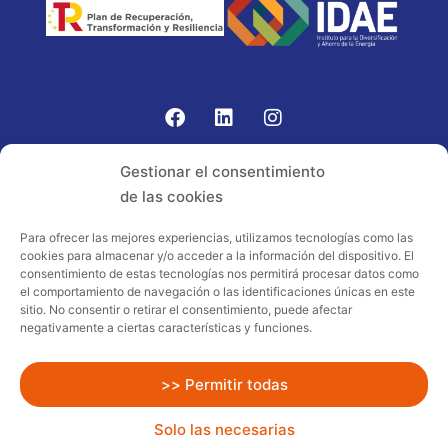
Gomariz Sistemas de Elevación ha participado en el
Gestionar el consentimiento
PROGRAMA TIC-16 con número expediente:
de las cookies
2021.08.CHTI.000264, 16.
Para ofrecer las mejores experiencias, utilizamos tecnologías como las
cookies para almacenar y/o acceder a la información del dispositivo. El
Proyecto acogido al programa de
consentimiento de estas tecnologías nos permitirá procesar datos como
incentivos ligados al autoconsumo y
el comportamiento de navegación o las identificaciones únicas en este
almacenamiento, con fuentes de energía
sitio. No consentir o retirar el consentimiento, puede afectar
negativamente a ciertas características y funciones.
renovables, así como a la implantación
de sistemas térmicos renovables al
sector residencial en el marco del Plan
>> Permitir todas
de Recuperación, Transformación y
Solo las necesarias
Resiliencia, financiado por la Unión