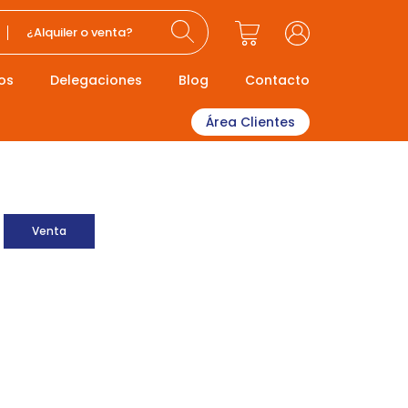
¿Alquiler o venta?
os
Delegaciones
Blog
Contacto
Área Clientes
Venta