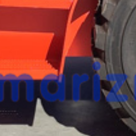
esta máquina?
Rellena este formulario y recibiremos tu solici
máquina para ponernos en contacto directo c
HELI CPCD25