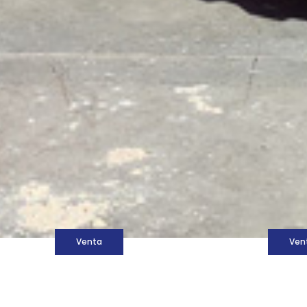
M
Venta
Ven