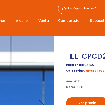
Rent
Alquiler
Venta
Comparador
Repuest
HELI CPCD
Referencia:
CA1502
Categoría:
Carretilla Todo
Año:
2023
Marca:
HELI
Ver precio