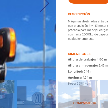
DESCRIPCIÓN
Máquinas destinadas al traba
con propulsión 4×4. El motor 
potencia para manejar carg
con hasta 7.000kg de capacid
cualquier empresa.
DIMENSIONES
Altura de trabajo:
4.80 m
Altura almacenaje:
2.45 
Longitud:
3.14 m
Anchura:
1.64 m
Peso:
5350 kg
COMPARADOR