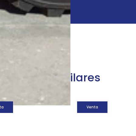
áquinas similares
ta
Venta