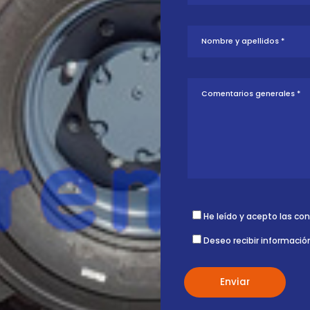
tud sobre esta
ontigo.
He leído y acepto las co
Deseo recibir informació