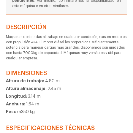
pendientes
. Así mismo, confirmaremos la disponibilidad en
esta máquina o en otras similares.
DESCRIPCIÓN
Máquinas destinadas al trabajo en cualquier condición, existen modelos
con propulsión 4×4. El motor diésel les proporciona suficientemente
potencia para manejar cargas más grandes, disponemos con unidades
con hasta 7.000kg de capacidad. Máquinas muy versátiles y útil para
cualquier empresa.
DIMENSIONES
Altura de trabajo:
4.80 m
Altura almacenaje:
2.45 m
Longitud:
3.14 m
Anchura:
1.64 m
Peso:
5350 kg
ESPECIFICACIONES TÉCNICAS