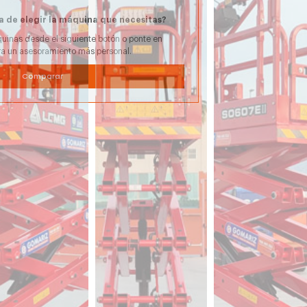
a de elegir la máquina que necesitas?
uinas desde el siguiente botón o ponte en
ra un asesoramiento más personal.
Comparar