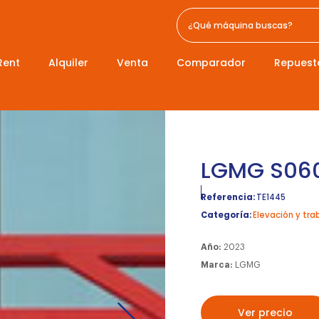
Rent
Alquiler
Venta
Comparador
Repuest
LGMG S060
Referencia:
TE1445
Categoría:
Elevación y tra
Año:
2023
Marca:
LGMG
Ver precio