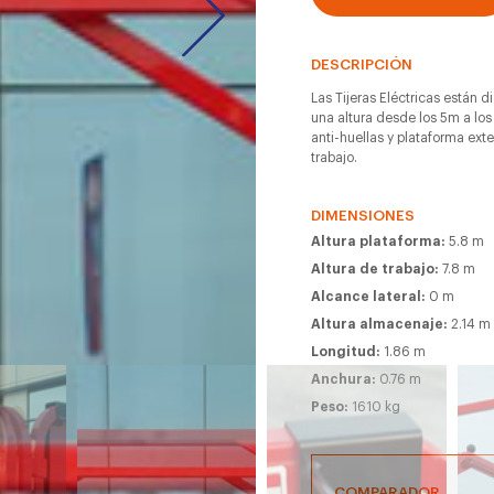
DESCRIPCIÓN
Las Tijeras Eléctricas están d
una altura desde los 5m a los
anti-huellas y plataforma ext
trabajo.
DIMENSIONES
Altura plataforma:
5.8 m
Altura de trabajo:
7.8 m
Alcance lateral:
0 m
Altura almacenaje:
2.14 m
Longitud:
1.86 m
Anchura:
0.76 m
Peso:
1610 kg
COMPARADOR