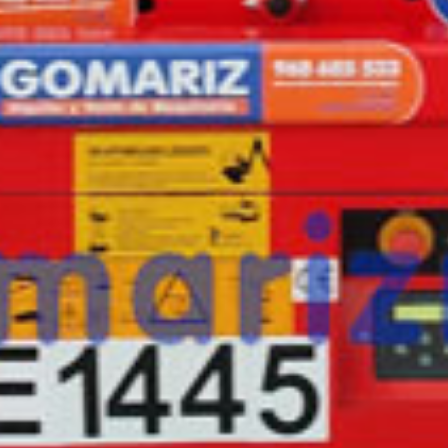
esta máquina?
Rellena este formulario y recibiremos tu solici
máquina para ponernos en contacto directo c
LGMG S0607EII