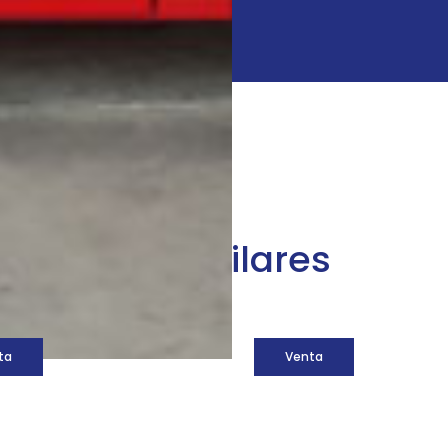
áquinas similares
ta
Venta