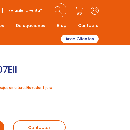
¿Alquiler o venta?
os
Delegaciones
Blog
Contacto
Área Clientes
7EII
bajos en altura
,
Elevador Tijera
Contactar