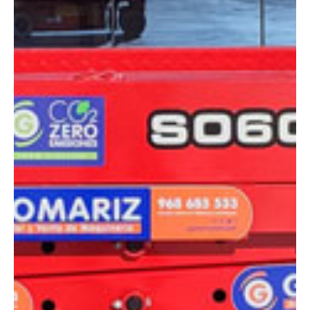
DIMENSIONES
Altura plataforma:
5.8 m
Altura de trabajo:
7.8 m
Alcance lateral:
0 m
Altura almacenaje:
2.14 m
Longitud:
1.86 m
Anchura:
0.76 m
Peso:
1610 kg
ESPECIFICACIONES TÉCNICAS
Motor:
Eléctrico
Capacidad:
230 kg
Ver ficha técnica
COMPARADOR