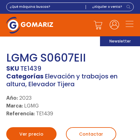
Newsletter
LGMG S0607EII
SKU
TE1439
Categorías
Elevación y trabajos en
altura
,
Elevador Tijera
Año:
2023
Marca:
LGMG
Referencia:
TE1439
Ver precio
Contactar