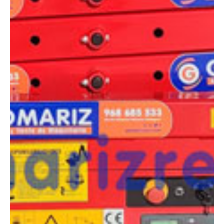
¿Tienes dudas a la hora de elegir la máquina que
necesitas?
Compara esta y otras máquinas desde el siguiente botón o ponte
en contacto con nosotros para un asesoramiento más personal.
Comparar
¿Te interesa
esta máquina?
Rellena este formulario y recibiremos tu solicitud
sobre esta máquina para ponernos en contacto
directo contigo.
LGMG S0607EII