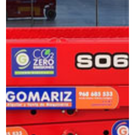
DIMENSIONES
Altura plataforma:
5.8 m
Altura de trabajo:
7.8 m
Alcance lateral:
0 m
Altura almacenaje:
2.14 m
Longitud:
1.86 m
Anchura:
0.76 m
Peso:
1610 kg
ESPECIFICACIONES TÉCNICAS
Motor:
Eléctrico
Capacidad:
230 kg
Ver ficha técnica
COMPARADOR