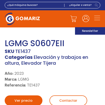
Newsletter
LGMG S0607EII
SKU
TE1437
Categorías
Elevación y trabajos en
altura
,
Elevador Tijera
Año:
2023
Marca:
LGMG
Referencia:
TE1437
Ver precio
Contactar