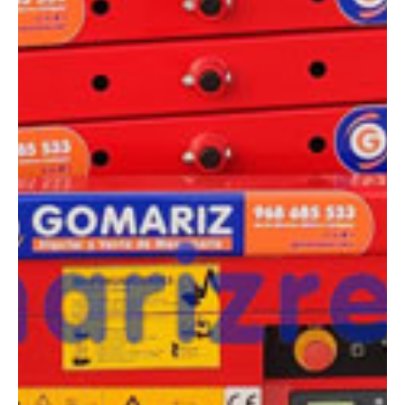
¿Tienes dudas a la hora de elegir la máquina que
necesitas?
Compara esta y otras máquinas desde el siguiente botón o ponte
en contacto con nosotros para un asesoramiento más personal.
Comparar
¿Te interesa
esta máquina?
Rellena este formulario y recibiremos tu solicitud
sobre esta máquina para ponernos en contacto
directo contigo.
LGMG S0607EII