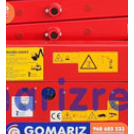
necesitas?
Compara esta y otras máquinas desde el siguiente botón o ponte
en contacto con nosotros para un asesoramiento más personal.
Comparar
¿Te interesa
esta máquina?
Rellena este formulario y recibiremos tu solicitud
sobre esta máquina para ponernos en contacto
directo contigo.
LGMG AS0607WE