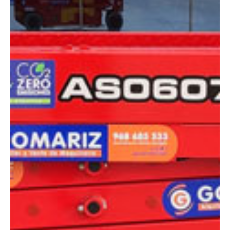
DIMENSIONES
Altura plataforma:
5.8 m
Altura de trabajo:
7.8 m
Alcance lateral:
0 m
Altura almacenaje:
2.14 m
Longitud:
1.86 m
Anchura:
0.81 m
Peso:
1620 kg
ESPECIFICACIONES TÉCNICAS
Capacidad:
230 kg
Ver ficha técnica
COMPARADOR
¿Tienes dudas a la hora de elegir la máquina que