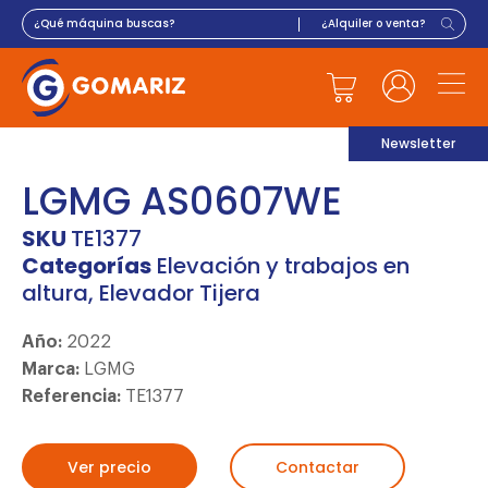
Newsletter
LGMG AS0607WE
SKU
TE1377
Categorías
Elevación y trabajos en
altura
,
Elevador Tijera
Año:
2022
Marca:
LGMG
Referencia:
TE1377
Ver precio
Contactar