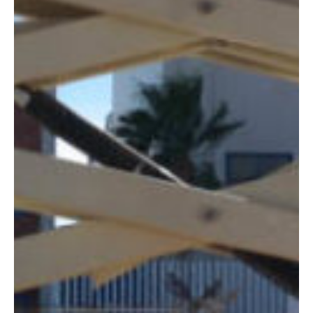
DIMENSIONES
Altura:
12 metros
Altura plataforma:
10 m
Altura de trabajo:
12.06 m
Alcance lateral:
0 m
Altura almacenaje:
2.67 m
Longitud:
3.86 m
Anchura:
2.39 m
Peso:
5402 kg
ESPECIFICACIONES TÉCNICAS
Motor:
Diésel
Capacidad:
1020 kg
Ver ficha técnica