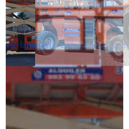
DESCRIPCIÓN
Las Tijeras Diésel destacan por tener una cesta de gran dimensión, cuya
plataforma es extensible. Además, cuenta con estabilizadores para
obtener una mayor seguridad en trabajos de gran altura y superficies
con pendiente. Disponibles con altura de 10m a 28m