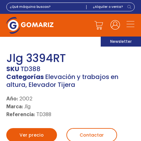
Newsletter
Jlg 3394RT
SKU
TD388
Categorías
Elevación y trabajos en
altura
,
Elevador Tijera
Año:
2002
Marca:
Jlg
Referencia:
TD388
Ver precio
Contactar