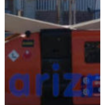
COMPARADOR
¿Tienes dudas a la hora de elegir la máquina que
necesitas?
Compara esta y otras máquinas desde el siguiente botón o ponte
en contacto con nosotros para un asesoramiento más personal.
Comparar
¿Te interesa
esta máquina?
Rellena este formulario y recibiremos tu solicitud
sobre esta máquina para ponernos en contacto
directo contigo.
Jlg 3394RT