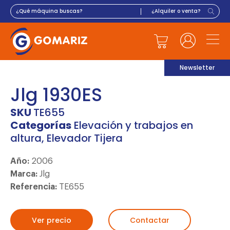
Newsletter
Jlg 1930ES
SKU
TE655
Categorías
Elevación y trabajos en
altura
,
Elevador Tijera
Año:
2006
Marca:
Jlg
Referencia:
TE655
Ver precio
Contactar