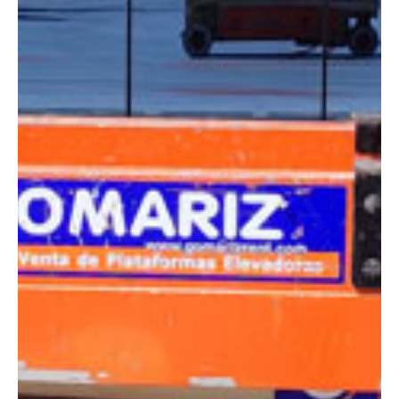
DIMENSIONES
Altura:
8 metros
Altura plataforma:
6 m
Altura de trabajo:
8 m
Alcance lateral:
0 m
Altura almacenaje:
1.98 m
Longitud:
1.87 m
Anchura:
0.76 m
Peso:
1565 kg
ESPECIFICACIONES TÉCNICAS
Motor:
Eléctrico
Capacidad:
230 kg
Ver ficha técnica