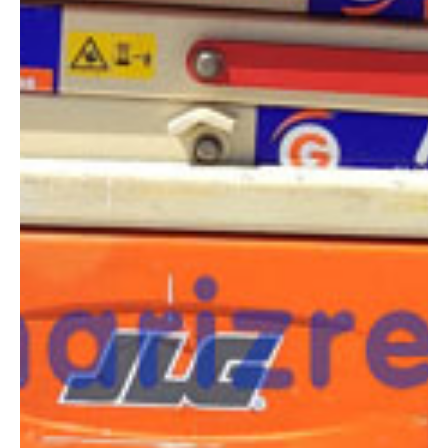
COMPARADOR
¿Tienes dudas a la hora de elegir la máquina que
necesitas?
Compara esta y otras máquinas desde el siguiente botón o ponte
en contacto con nosotros para un asesoramiento más personal.
Comparar
¿Te interesa
esta máquina?
Rellena este formulario y recibiremos tu solicitud
sobre esta máquina para ponernos en contacto
directo contigo.
Jlg 1930ES