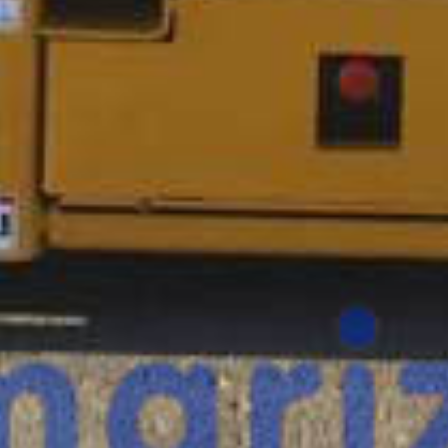
¿Te interesa
esta máquina?
Rellena este formulario y recibiremos tu solici
máquina para ponernos en contacto directo c
Haulotte Compact 