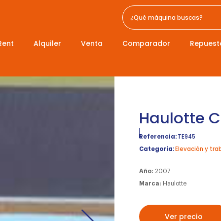
Rent
Alquiler
Venta
Comparador
Repuest
Haulotte 
Referencia:
TE945
Categoría:
Elevación y tra
Año:
2007
Marca:
Haulotte
Ver precio