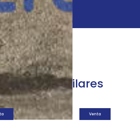
áquinas similares
ta
Venta