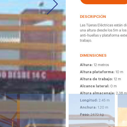
DESCRIPCIÓN
Las Tijeras Eléctricas están d
una altura desde los 5m a los
anti-huellas y plataforma ext
trabajo.
DIMENSIONES
Altura:
12 metros
Altura plataforma:
10 m
Altura de trabajo:
12 m
Alcance lateral:
0 m
Altura almacenaje:
2.38 
Longitud:
2.45 m
Anchura:
1.20 m
Peso:
2470 kg