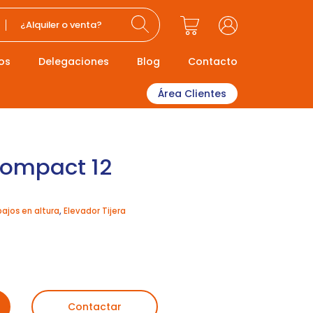
¿Alquiler o venta?
os
Delegaciones
Blog
Contacto
Área Clientes
Compact 12
bajos en altura
,
Elevador Tijera
Contactar