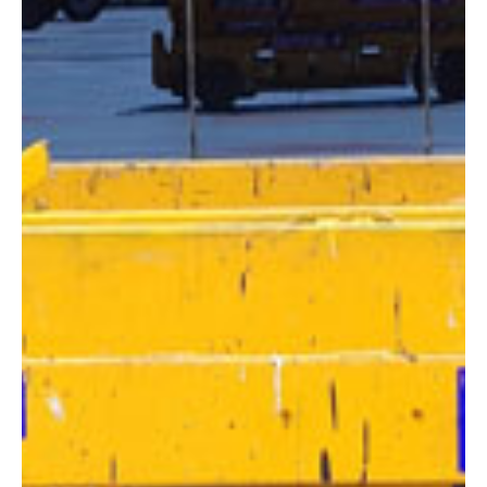
DIMENSIONES
Altura:
8 metros
Altura plataforma:
6 m
Altura de trabajo:
8 m
Alcance lateral:
0 m
Altura almacenaje:
2.00 m
Longitud:
2.49 m
Anchura:
0.81 m
Peso:
1655 kg
ESPECIFICACIONES TÉCNICAS
Motor:
Eléctrico
Capacidad:
350 kg
Ver ficha técnica