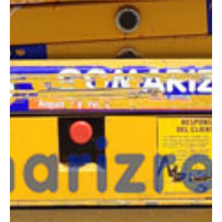
COMPARADOR
¿Tienes dudas a la hora de elegir la máquina que
necesitas?
Compara esta y otras máquinas desde el siguiente botón o ponte
en contacto con nosotros para un asesoramiento más personal.
Comparar
¿Te interesa
esta máquina?
Rellena este formulario y recibiremos tu solicitud
sobre esta máquina para ponernos en contacto
directo contigo.
Haulotte Compact 8